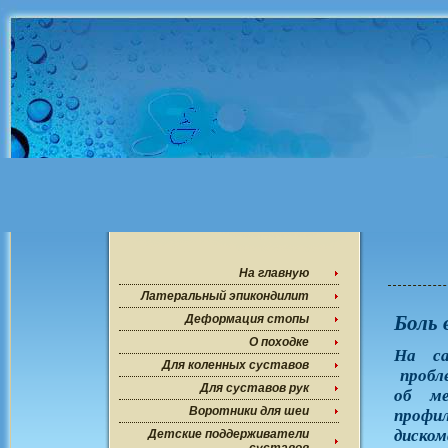
На главную
Латеральный эпикондилит
Боль 
Деформация стопы
О походке
На са
Для коленных суставов
пробле
Для суставов рук
об ме
Воротники для шеи
профи
диском
Детские поддерживатели