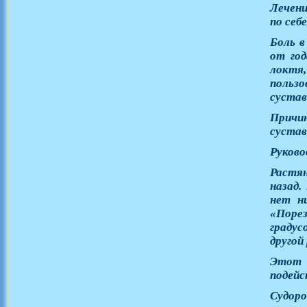
Лечени
по себе
Боль в
от год
локтя,
пользо
сустав
Причи
сустав
Руково
Растя
назад
нет ни
«Порез
градус
другой
Этот 
подейс
Судор