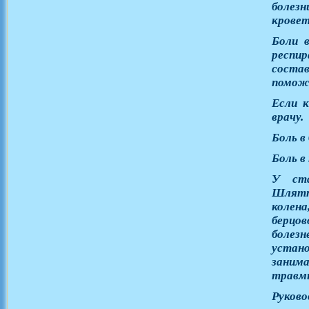
болез
кровет
Боли в
респи
соста
поможе
Если к
врачу.
Боль в
Боль в
У ста
Шлятте
колен
берцо
болезн
устано
заним
травм
Руково