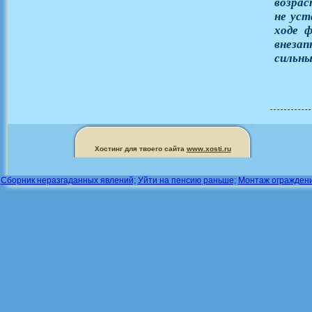
возрас
не уст
ходе ф
внеза
сильны
Хостинг для твоего сайта
www.xosti.ru
Сборник неразгаданных явлений;
Уйти на пенсию раньше;
Монтаж ограждени