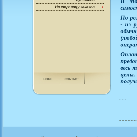
суставов
В Мо
самос
На страницу заказов
По ре
- из 
обычн
(люб
опера
Опла
предо
весь 
цены.
HOME
CONTACT
получ
.....