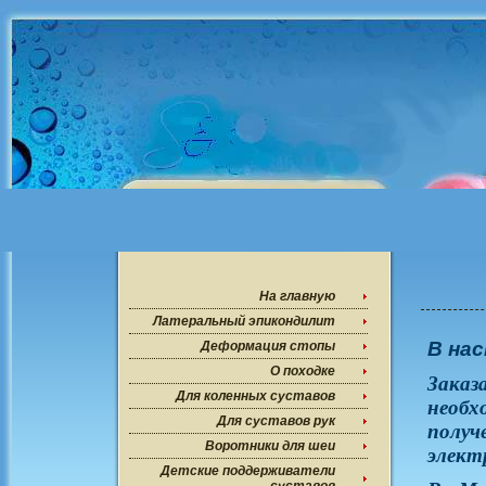
На главную
Латеральный эпикондилит
В на
Деформация стопы
О походке
Зака
Для коленных суставов
необх
Для суставов рук
получ
Воротники для шеи
элект
Детские поддерживатели