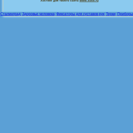
Хостинг для твоего сайта
www.xosti.ru
Сталинград;
Здоровье человека;
Фиксаторы для суставов рук;
Терки;
Приборы 